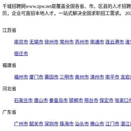
千城招聘网www.zpw.net是覆盖全国各省、市、区县的人
历，企业可直招本地人才，一站式解决全国求职招工需求。 2026
江苏省
南京市
无锡市
徐州市
常州市
苏州市
南通市
连云港市
淮
宿迁市
福建省
福州市
厦门市
莆田市
三明市
泉州市
漳州市
南平市
龙岩
河北省
石家庄市
唐山市
秦皇岛市
邯郸市
邢台市
保定市
张家口
广东省
广州市
韶关市
深圳市
珠海市
汕头市
佛山市
江门市
湛江