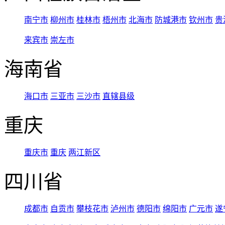
南宁市
柳州市
桂林市
梧州市
北海市
防城港市
钦州市
贵
来宾市
崇左市
海南省
海口市
三亚市
三沙市
直辖县级
重庆
重庆市
重庆
两江新区
四川省
成都市
自贡市
攀枝花市
泸州市
德阳市
绵阳市
广元市
遂