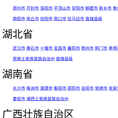
郑州市
开封市
洛阳市
平顶山市
安阳市
鹤壁市
新乡市
焦
南阳市
商丘市
信阳市
周口市
驻马店市
直辖县级
湖北省
武汉市
黄石市
十堰市
宜昌市
襄阳市
鄂州市
荆门市
孝感
恩施土家族苗族自治州
直辖县级
湖南省
长沙市
株洲市
湘潭市
衡阳市
邵阳市
岳阳市
常德市
张家
娄底市
湘西土家族苗族自治州
广西壮族自治区