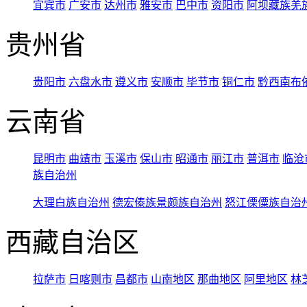
宜宾市
广安市
达州市
雅安市
巴中市
资阳市
阿坝藏族羌
贵州省
贵阳市
六盘水市
遵义市
安顺市
毕节市
铜仁市
黔西南布
云南省
昆明市
曲靖市
玉溪市
保山市
昭通市
丽江市
普洱市
临沧
族自治州
大理白族自治州
德宏傣族景颇族自治州
怒江傈僳族自治
西藏自治区
拉萨市
日喀则市
昌都市
山南地区
那曲地区
阿里地区
林