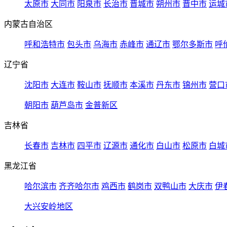
太原市
大同市
阳泉市
长治市
晋城市
朔州市
晋中市
运城
内蒙古自治区
呼和浩特市
包头市
乌海市
赤峰市
通辽市
鄂尔多斯市
呼
辽宁省
沈阳市
大连市
鞍山市
抚顺市
本溪市
丹东市
锦州市
营口
朝阳市
葫芦岛市
金普新区
吉林省
长春市
吉林市
四平市
辽源市
通化市
白山市
松原市
白城
黑龙江省
哈尔滨市
齐齐哈尔市
鸡西市
鹤岗市
双鸭山市
大庆市
伊
大兴安岭地区