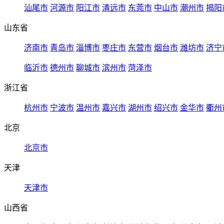
汕尾市
河源市
阳江市
清远市
东莞市
中山市
潮州市
揭阳
山东省
济南市
青岛市
淄博市
枣庄市
东营市
烟台市
潍坊市
济宁
临沂市
德州市
聊城市
滨州市
菏泽市
浙江省
杭州市
宁波市
温州市
嘉兴市
湖州市
绍兴市
金华市
衢州
北京
北京市
天津
天津市
山西省