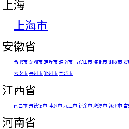
上海
上海市
安徽省
合肥市
芜湖市
蚌埠市
淮南市
马鞍山市
淮北市
铜陵市
安
六安市
亳州市
池州市
宣城市
江西省
南昌市
景德镇市
萍乡市
九江市
新余市
鹰潭市
赣州市
吉
河南省