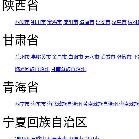
陕西省
西安市
铜川市
宝鸡市
咸阳市
渭南市
延安市
汉中市
榆林
甘肃省
兰州市
嘉峪关市
金昌市
白银市
天水市
武威市
张掖市
平
临夏回族自治州
甘南藏族自治州
青海省
西宁市
海东市
海北藏族自治州
黄南藏族自治州
海南藏族
宁夏回族自治区
银川市
石嘴山市
吴忠市
固原市
中卫市