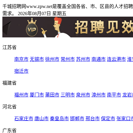
千城招聘网www.zpw.net是覆盖全国各省、市、区县的
需求。 2026年08月07日 星期五
江苏省
南京市
无锡市
徐州市
常州市
苏州市
南通市
连云港市
淮
宿迁市
福建省
福州市
厦门市
莆田市
三明市
泉州市
漳州市
南平市
龙岩
河北省
石家庄市
唐山市
秦皇岛市
邯郸市
邢台市
保定市
张家口
广东省