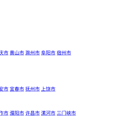
庆市
黄山市
滁州市
阜阳市
宿州市
安市
宜春市
抚州市
上饶市
作市
濮阳市
许昌市
漯河市
三门峡市