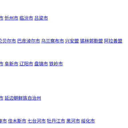
市
忻州市
临汾市
吕梁市
伦贝尔市
巴彦淖尔市
乌兰察布市
兴安盟
锡林郭勒盟
阿拉善盟
市
阜新市
辽阳市
盘锦市
铁岭市
市
延边朝鲜族自治州
春市
佳木斯市
七台河市
牡丹江市
黑河市
绥化市