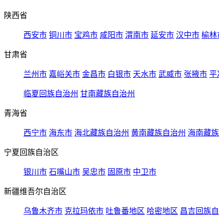
陕西省
西安市
铜川市
宝鸡市
咸阳市
渭南市
延安市
汉中市
榆林
甘肃省
兰州市
嘉峪关市
金昌市
白银市
天水市
武威市
张掖市
平
临夏回族自治州
甘南藏族自治州
青海省
西宁市
海东市
海北藏族自治州
黄南藏族自治州
海南藏族
宁夏回族自治区
银川市
石嘴山市
吴忠市
固原市
中卫市
新疆维吾尔自治区
乌鲁木齐市
克拉玛依市
吐鲁番地区
哈密地区
昌吉回族自