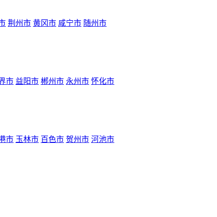
市
荆州市
黄冈市
咸宁市
随州市
界市
益阳市
郴州市
永州市
怀化市
港市
玉林市
百色市
贺州市
河池市