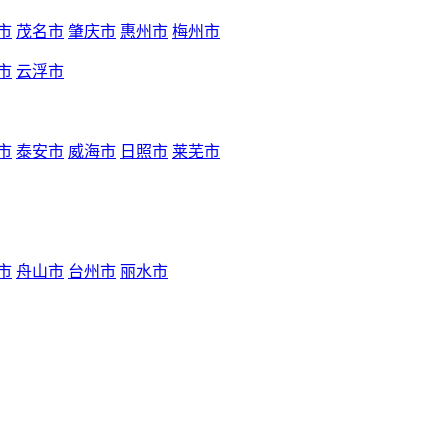
市
茂名市
肇庆市
惠州市
梅州市
市
云浮市
市
泰安市
威海市
日照市
莱芜市
市
舟山市
台州市
丽水市