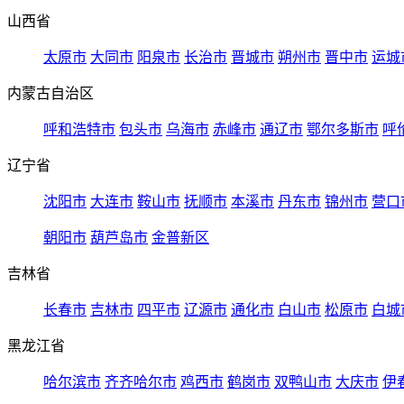
山西省
太原市
大同市
阳泉市
长治市
晋城市
朔州市
晋中市
运城
内蒙古自治区
呼和浩特市
包头市
乌海市
赤峰市
通辽市
鄂尔多斯市
呼
辽宁省
沈阳市
大连市
鞍山市
抚顺市
本溪市
丹东市
锦州市
营口
朝阳市
葫芦岛市
金普新区
吉林省
长春市
吉林市
四平市
辽源市
通化市
白山市
松原市
白城
黑龙江省
哈尔滨市
齐齐哈尔市
鸡西市
鹤岗市
双鸭山市
大庆市
伊