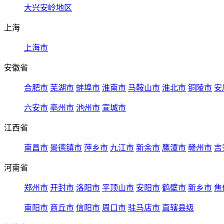
大兴安岭地区
上海
上海市
安徽省
合肥市
芜湖市
蚌埠市
淮南市
马鞍山市
淮北市
铜陵市
安
六安市
亳州市
池州市
宣城市
江西省
南昌市
景德镇市
萍乡市
九江市
新余市
鹰潭市
赣州市
吉
河南省
郑州市
开封市
洛阳市
平顶山市
安阳市
鹤壁市
新乡市
焦
南阳市
商丘市
信阳市
周口市
驻马店市
直辖县级