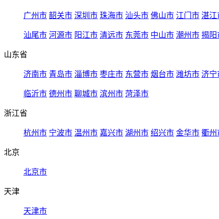
广州市
韶关市
深圳市
珠海市
汕头市
佛山市
江门市
湛江
汕尾市
河源市
阳江市
清远市
东莞市
中山市
潮州市
揭阳
山东省
济南市
青岛市
淄博市
枣庄市
东营市
烟台市
潍坊市
济宁
临沂市
德州市
聊城市
滨州市
菏泽市
浙江省
杭州市
宁波市
温州市
嘉兴市
湖州市
绍兴市
金华市
衢州
北京
北京市
天津
天津市