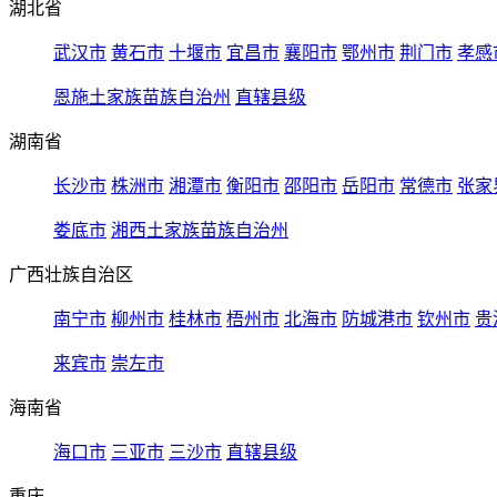
湖北省
武汉市
黄石市
十堰市
宜昌市
襄阳市
鄂州市
荆门市
孝感
恩施土家族苗族自治州
直辖县级
湖南省
长沙市
株洲市
湘潭市
衡阳市
邵阳市
岳阳市
常德市
张家
娄底市
湘西土家族苗族自治州
广西壮族自治区
南宁市
柳州市
桂林市
梧州市
北海市
防城港市
钦州市
贵
来宾市
崇左市
海南省
海口市
三亚市
三沙市
直辖县级
重庆