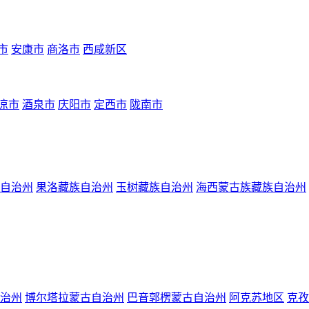
市
安康市
商洛市
西咸新区
凉市
酒泉市
庆阳市
定西市
陇南市
自治州
果洛藏族自治州
玉树藏族自治州
海西蒙古族藏族自治州
治州
博尔塔拉蒙古自治州
巴音郭楞蒙古自治州
阿克苏地区
克孜