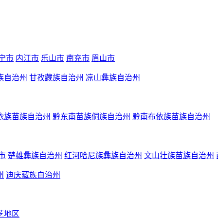
宁市
内江市
乐山市
南充市
眉山市
族自治州
甘孜藏族自治州
凉山彝族自治州
依族苗族自治州
黔东南苗族侗族自治州
黔南布依族苗族自治州
市
楚雄彝族自治州
红河哈尼族彝族自治州
文山壮族苗族自治州
州
迪庆藏族自治州
芝地区