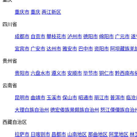
重庆市
重庆
两江新区
四川省
成都市
自贡市
攀枝花市
泸州市
德阳市
绵阳市
广元市
遂
宜宾市
广安市
达州市
雅安市
巴中市
资阳市
阿坝藏族羌
贵州省
贵阳市
六盘水市
遵义市
安顺市
毕节市
铜仁市
黔西南布
云南省
昆明市
曲靖市
玉溪市
保山市
昭通市
丽江市
普洱市
临沧
大理白族自治州
德宏傣族景颇族自治州
怒江傈僳族自治
西藏自治区
拉萨市
日喀则市
昌都市
山南地区
那曲地区
阿里地区
林